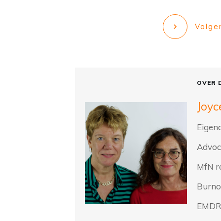
Volge
OVER 
Joyc
Eigena
Advoc
MfN r
Burno
EMDR 