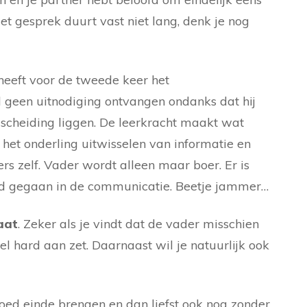
t gesprek duurt vast niet lang, denk je nog
 heeft voor de tweede keer het
 geen uitnodiging ontvangen ondanks dat hij
n scheiding liggen. De leerkracht maakt wat
het onderling uitwisselen van informatie en
s zelf. Vader wordt alleen maar boer. Er is
oed gegaan in de communicatie. Beetje jammer…
aat
. Zeker als je vindt dat de vader misschien
l hard aan zet. Daarnaast wil je natuurlijk ook
goed einde brengen en dan liefst ook nog zonder