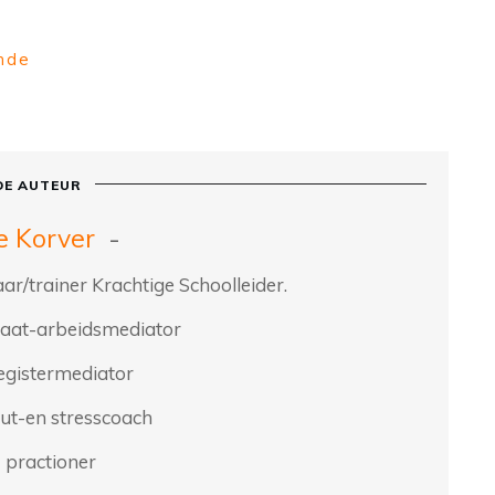
nde
DE AUTEUR
e Korver
-
ar/trainer Krachtige Schoolleider.
aat-arbeidsmediator
egistermediator
ut-en stresscoach
practioner