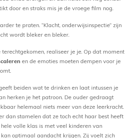
ikt door en straks mis je de vroege film nog.
rder te praten. “Klacht, onderwijsinspectie” zijn
cht wordt bleker en bleker.
e terechtgekomen, realiseer je je. Op dat moment
caleren
en de emoties moeten dempen voor je
komt.
geeft beiden wat te drinken en laat intussen je
an herken je het patroon. De ouder gedraagt
lijkbaar helemaal niets meer van deze leerkracht.
er dan stamelen dat ze toch echt haar best heeft
ele volle klas is met veel kinderen van
kan optimaal aandacht krijgen. Zij voelt zich