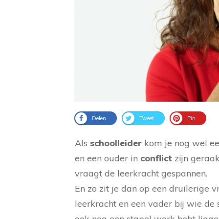
Delen
Tweet
Pin
Als
schoolleider
kom je nog wel een
en een ouder in
conflict
zijn geraak
vraagt de leerkracht gespannen.
En zo zit je dan op een druilerige
leerkracht en een vader bij wie de 
ook nog een stapel werk hebt ligge