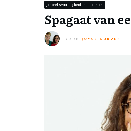
gespreksvaardigheid, schoolleider
Spagaat van ee
DOOR
JOYCE KORVER